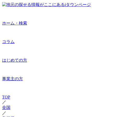
ホーム・検索
コラム
はじめての方
事業主の方
TOP
／
全国
／