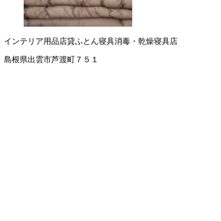
インテリア用品店
貸ふとん
寝具消毒・乾燥
寝具店
島根県出雲市芦渡町７５１