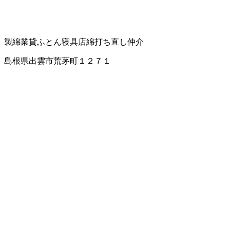
製綿業
貸ふとん
寝具店
綿打ち直し仲介
島根県出雲市荒茅町１２７１