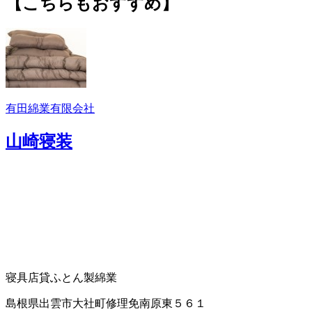
【こちらもおすすめ】
有田綿業有限会社
山崎寝装
寝具店
貸ふとん
製綿業
島根県出雲市大社町修理免南原東５６１