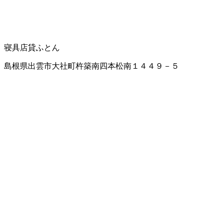
寝具店
貸ふとん
島根県出雲市大社町杵築南四本松南１４４９－５