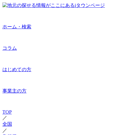
ホーム・検索
コラム
はじめての方
事業主の方
TOP
／
全国
／