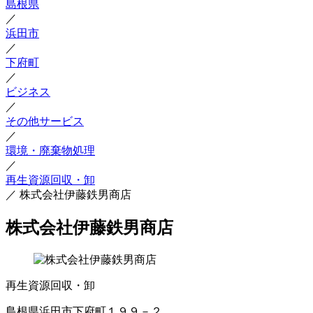
島根県
／
浜田市
／
下府町
／
ビジネス
／
その他サービス
／
環境・廃棄物処理
／
再生資源回収・卸
／
株式会社伊藤鉄男商店
株式会社伊藤鉄男商店
再生資源回収・卸
島根県浜田市下府町１９９－２