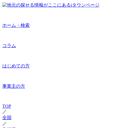
ホーム・検索
コラム
はじめての方
事業主の方
TOP
／
全国
／