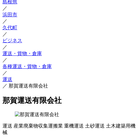
島根県
／
浜田市
／
久代町
／
ビジネス
／
運送・貨物・倉庫
／
各種運送・貨物・倉庫
／
運送
／
那賀運送有限会社
那賀運送有限会社
運送
産業廃棄物収集運搬業
重機運送
土砂運送
土木建築用機
械