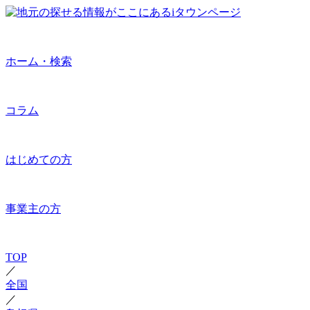
ホーム・検索
コラム
はじめての方
事業主の方
TOP
／
全国
／