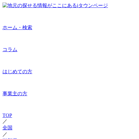
ホーム・検索
コラム
はじめての方
事業主の方
TOP
／
全国
／