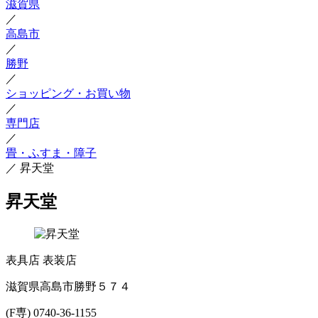
滋賀県
／
高島市
／
勝野
／
ショッピング・お買い物
／
専門店
／
畳・ふすま・障子
／
昇天堂
昇天堂
表具店
表装店
滋賀県高島市勝野５７４
(F専) 0740-36-1155