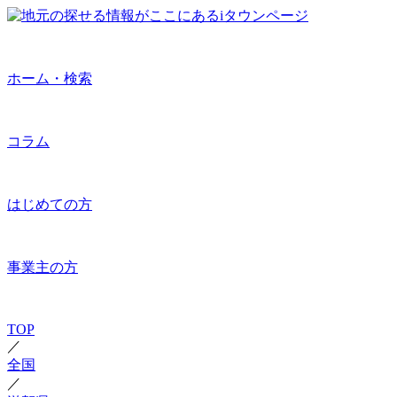
ホーム・検索
コラム
はじめての方
事業主の方
TOP
／
全国
／