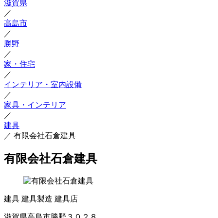
滋賀県
／
高島市
／
勝野
／
家・住宅
／
インテリア・室内設備
／
家具・インテリア
／
建具
／
有限会社石倉建具
有限会社石倉建具
建具
建具製造
建具店
滋賀県高島市勝野３０２８