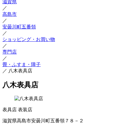
滋賀県
／
高島市
／
安曇川町五番領
／
ショッピング・お買い物
／
専門店
／
畳・ふすま・障子
／
八木表具店
八木表具店
表具店
表装店
滋賀県高島市安曇川町五番領７８－２