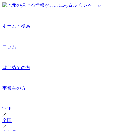
ホーム・検索
コラム
はじめての方
事業主の方
TOP
／
全国
／