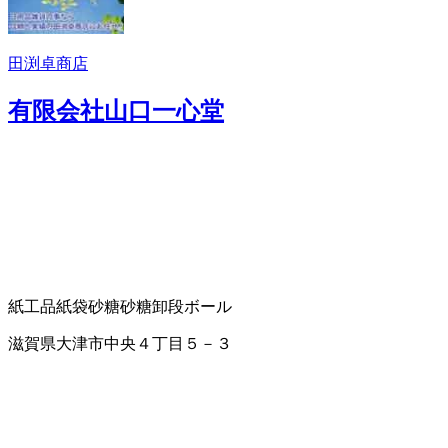
田渕卓商店
有限会社山口一心堂
紙工品
紙袋
砂糖
砂糖卸
段ボール
滋賀県大津市中央４丁目５－３