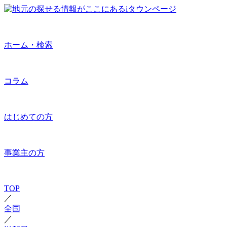
ホーム・検索
コラム
はじめての方
事業主の方
TOP
／
全国
／