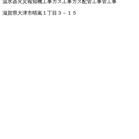
温水器
火災報知機工事
ガス工事
ガス配管工事
管工事
滋賀県大津市晴嵐１丁目３－１５