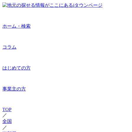
ホーム・検索
コラム
はじめての方
事業主の方
TOP
／
全国
／