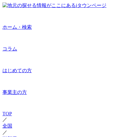
ホーム・検索
コラム
はじめての方
事業主の方
TOP
／
全国
／