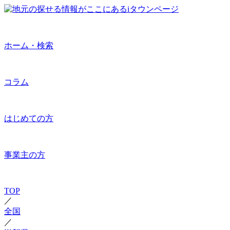
ホーム・検索
コラム
はじめての方
事業主の方
TOP
／
全国
／