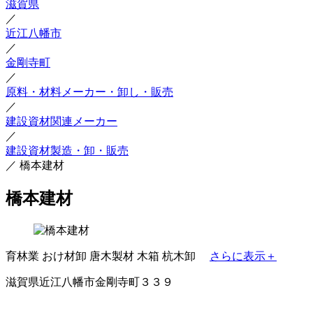
滋賀県
／
近江八幡市
／
金剛寺町
／
原料・材料メーカー・卸し・販売
／
建設資材関連メーカー
／
建設資材製造・卸・販売
／
橋本建材
橋本建材
育林業
おけ材卸
唐木製材
木箱
杭木卸
さらに表示＋
滋賀県近江八幡市金剛寺町３３９