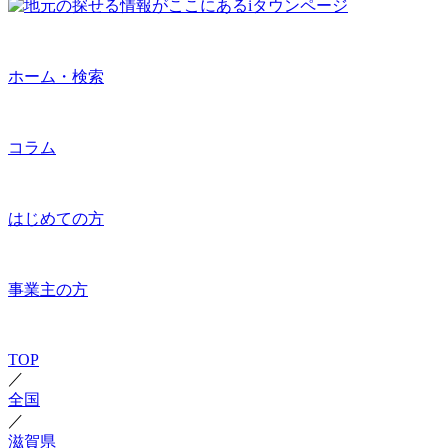
ホーム・検索
コラム
はじめての方
事業主の方
TOP
／
全国
／
滋賀県