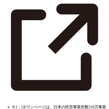
※1：iタウンページは、日本の民営事業所数516万事業