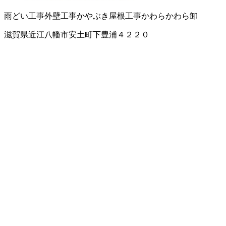
雨どい工事
外壁工事
かやぶき屋根工事
かわら
かわら卸
滋賀県近江八幡市安土町下豊浦４２２０