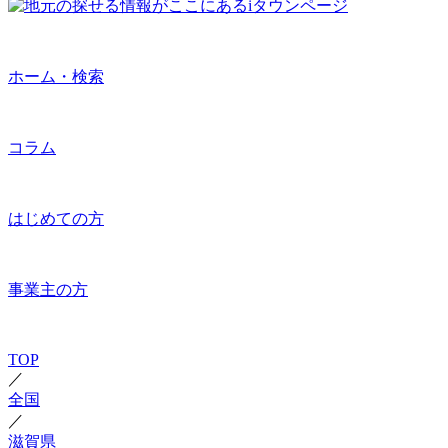
ホーム・検索
コラム
はじめての方
事業主の方
TOP
／
全国
／
滋賀県