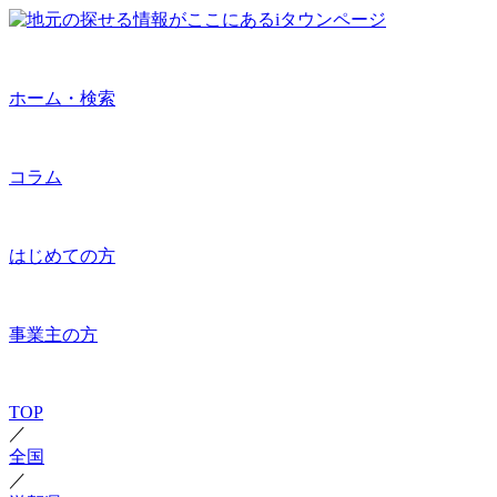
ホーム・検索
コラム
はじめての方
事業主の方
TOP
／
全国
／