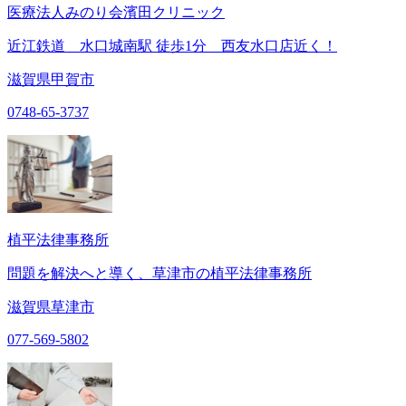
医療法人みのり会濱田クリニック
近江鉄道 水口城南駅 徒歩1分 西友水口店近く！
滋賀県甲賀市
0748-65-3737
植平法律事務所
問題を解決へと導く、草津市の植平法律事務所
滋賀県草津市
077-569-5802