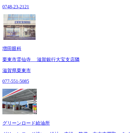
0748-23-2121
増田眼科
栗東市霊仙寺 滋賀銀行大宝支店隣
滋賀県栗東市
077-551-5085
グリーンロード給油所