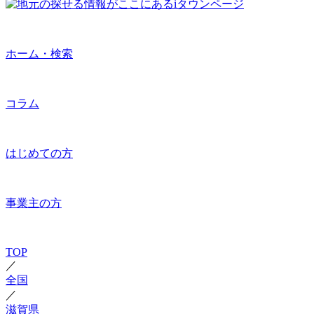
ホーム・検索
コラム
はじめての方
事業主の方
TOP
／
全国
／
滋賀県