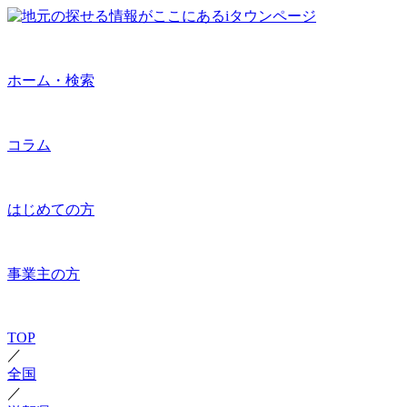
ホーム・検索
コラム
はじめての方
事業主の方
TOP
／
全国
／