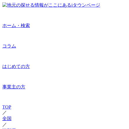
ホーム・検索
コラム
はじめての方
事業主の方
TOP
／
全国
／