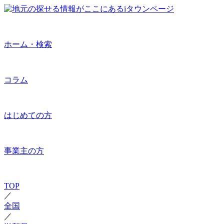
ホーム・検索
コラム
はじめての方
事業主の方
TOP
／
全国
／