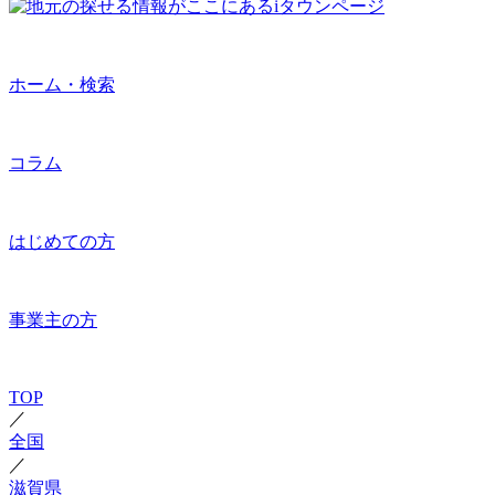
ホーム・検索
コラム
はじめての方
事業主の方
TOP
／
全国
／
滋賀県