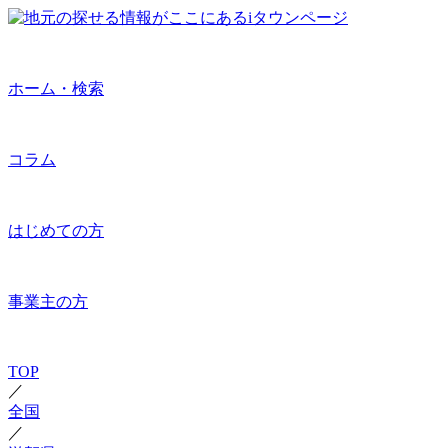
ホーム・検索
コラム
はじめての方
事業主の方
TOP
／
全国
／