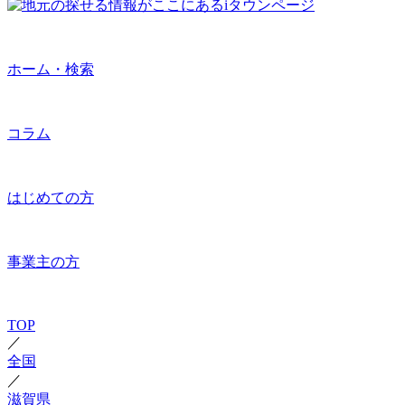
ホーム・検索
コラム
はじめての方
事業主の方
TOP
／
全国
／
滋賀県