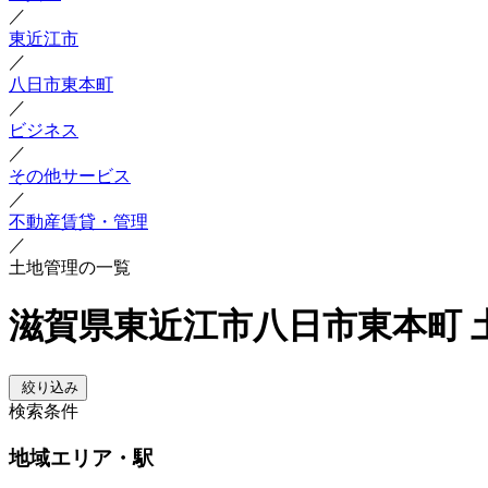
／
東近江市
／
八日市東本町
／
ビジネス
／
その他サービス
／
不動産賃貸・管理
／
土地管理の一覧
滋賀県東近江市八日市東本町 
絞り込み
検索条件
地域
エリア・駅