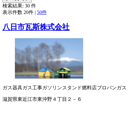
検索結果:
30
件
表示件数
20件
|
50件
八日市瓦斯株式会社
ガス器具
ガス工事
ガソリンスタンド
燃料店
プロパンガス
滋賀県東近江市東沖野４丁目２－６