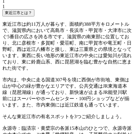
1
1
東近江市とは？
東近江市は約11万人が暮らす、面積約388平方キロメートル
で、滋賀県内において高島市・長浜市・甲賀市・大津市に次
ぐ5番目の広さを誇る市です。滋賀県の南東部に位置してお
り、北に彦根市・多賀町・愛荘町、南に甲賀市や竜王町・日
野町、西は近江八幡市と接し、東は三重県との県境となって
います。東西に長い地形の東近江市の中央には愛知川が流れ
ており、東に鈴鹿山系、西に琵琶湖を臨む豊かな自然に恵ま
れた街です。
市内は、中央に走る国道307号を境に西側が市街地、東側は
山が中心の緑が豊かなエリアです。公共交通はJR東海道本
線（琵琶湖線）が通っており、新快速が止まるJR能登川駅
前にはスーパーやホームセンター・100円ショップなどが揃
います。また、市内東側には近江鉄道も通っています。
そんな東近江市の有名スポットを3つご紹介しましょう。
永源寺：臨済宗・黄檗宗の各派15本山のひとつで、永源寺派