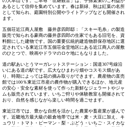
の大本山です。ご本尊「世継観音」は、子孫繁栄のご利益が
あるとして信仰を集めています。春は新緑、秋は紅葉の名所
として知られ、庭園特別公開やライトアップなども開催され
ます。
五個荘近江商人屋敷 藤井彦四郎邸：「スキー毛糸」の製造
販売で知られる豪商の藤井彦四郎の生家でもある旧宅を、資
料館にした建物です。国の重要伝統的建造物群保存地区に選
定されている東近江市五個荘金堂地区にある近江商人の屋敷
のひとつで、映画やドラマのロケ地にもなりました。
道の駅あいとうマーガレットステーション：国道307号線沿
いにある道の駅です。広大なひまわり畑やコスモス畑があ
り、時期によっては花の摘み取りができます。農産物の直売
館では100％東近江市産の農作物が購入できるほか、地元産
の安心・安全な素材を使って作った新鮮なジェラートやジャ
ムも販売されています。いちご狩りや体験教室も開催されて
おり、自然を感じながら楽しい時間を過ごせます。
東近江市では、豊かな自然を活かした農業や畜産業が盛んで
す。近畿地方最大級の穀倉地帯では米・麦・大豆に加え、キ
ュウリ・トマト・ピーマン・梨・ぶどう・いちご・スイカな