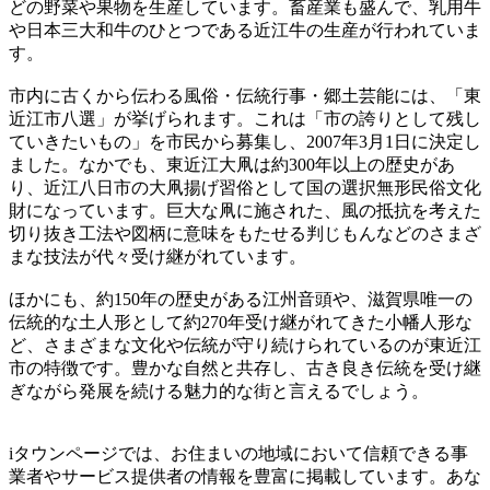
どの野菜や果物を生産しています。畜産業も盛んで、乳用牛
や日本三大和牛のひとつである近江牛の生産が行われていま
す。
市内に古くから伝わる風俗・伝統行事・郷土芸能には、「東
近江市八選」が挙げられます。これは「市の誇りとして残し
ていきたいもの」を市民から募集し、2007年3月1日に決定し
ました。なかでも、東近江大凧は約300年以上の歴史があ
り、近江八日市の大凧揚げ習俗として国の選択無形民俗文化
財になっています。巨大な凧に施された、風の抵抗を考えた
切り抜き工法や図柄に意味をもたせる判じもんなどのさまざ
まな技法が代々受け継がれています。
ほかにも、約150年の歴史がある江州音頭や、滋賀県唯一の
伝統的な土人形として約270年受け継がれてきた小幡人形な
ど、さまざまな文化や伝統が守り続けられているのが東近江
市の特徴です。豊かな自然と共存し、古き良き伝統を受け継
ぎながら発展を続ける魅力的な街と言えるでしょう。
iタウンページでは、お住まいの地域において信頼できる事
業者やサービス提供者の情報を豊富に掲載しています。あな