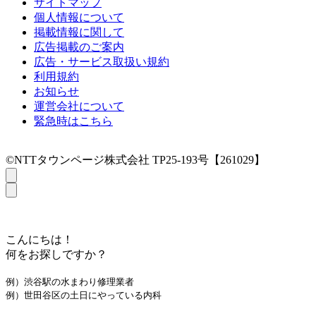
サイトマップ
個人情報について
掲載情報に関して
広告掲載のご案内
広告・サービス取扱い規約
利用規約
お知らせ
運営会社について
緊急時はこちら
©NTTタウンページ株式会社 TP25-193号【261029】
こんにちは！
何をお探しですか？
例）渋谷駅の水まわり修理業者
例）世田谷区の土日にやっている内科