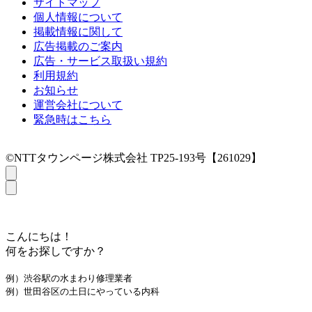
サイトマップ
個人情報について
掲載情報に関して
広告掲載のご案内
広告・サービス取扱い規約
利用規約
お知らせ
運営会社について
緊急時はこちら
©NTTタウンページ株式会社 TP25-193号【261029】
こんにちは！
何をお探しですか？
例）渋谷駅の水まわり修理業者
例）世田谷区の土日にやっている内科