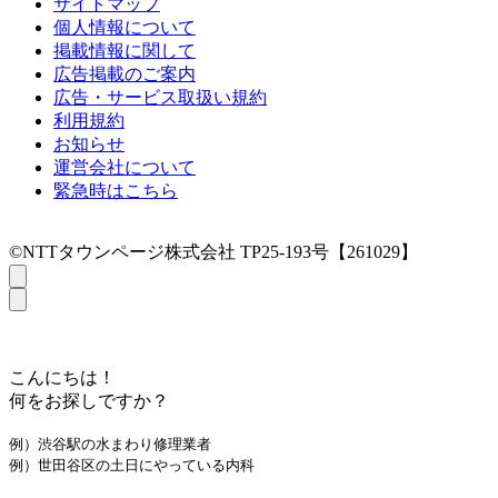
サイトマップ
個人情報について
掲載情報に関して
広告掲載のご案内
広告・サービス取扱い規約
利用規約
お知らせ
運営会社について
緊急時はこちら
©NTTタウンページ株式会社 TP25-193号【261029】
こんにちは！
何をお探しですか？
例）渋谷駅の水まわり修理業者
例）世田谷区の土日にやっている内科