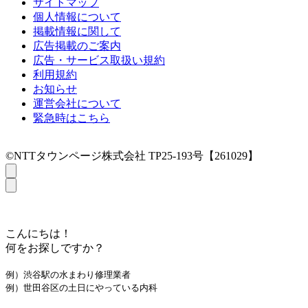
サイトマップ
個人情報について
掲載情報に関して
広告掲載のご案内
広告・サービス取扱い規約
利用規約
お知らせ
運営会社について
緊急時はこちら
©NTTタウンページ株式会社 TP25-193号【261029】
こんにちは！
何をお探しですか？
例）渋谷駅の水まわり修理業者
例）世田谷区の土日にやっている内科