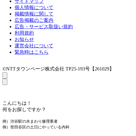
サイトマップ
個人情報について
掲載情報に関して
広告掲載のご案内
広告・サービス取扱い規約
利用規約
お知らせ
運営会社について
緊急時はこちら
©NTTタウンページ株式会社 TP25-193号【261029】
こんにちは！
何をお探しですか？
例）渋谷駅の水まわり修理業者
例）世田谷区の土日にやっている内科