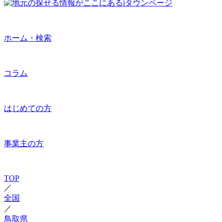
ホーム・検索
コラム
はじめての方
事業主の方
TOP
／
全国
／
鳥取県