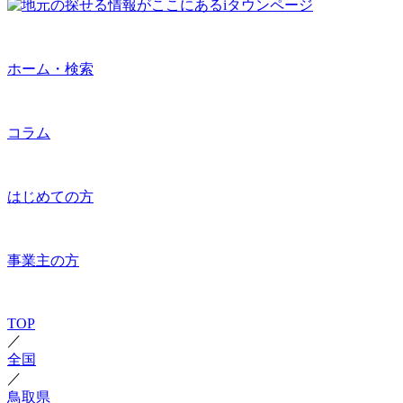
ホーム・検索
コラム
はじめての方
事業主の方
TOP
／
全国
／
鳥取県