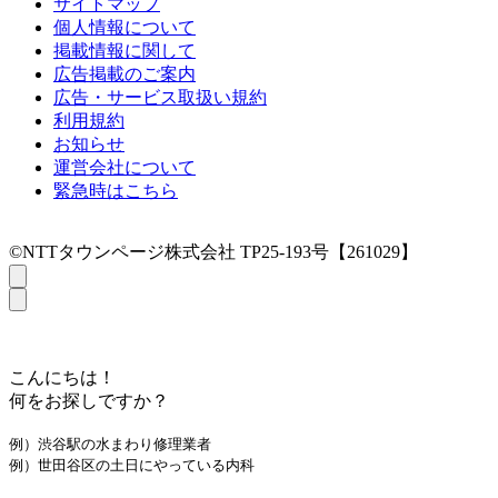
サイトマップ
個人情報について
掲載情報に関して
広告掲載のご案内
広告・サービス取扱い規約
利用規約
お知らせ
運営会社について
緊急時はこちら
©NTTタウンページ株式会社 TP25-193号【261029】
こんにちは！
何をお探しですか？
例）渋谷駅の水まわり修理業者
例）世田谷区の土日にやっている内科