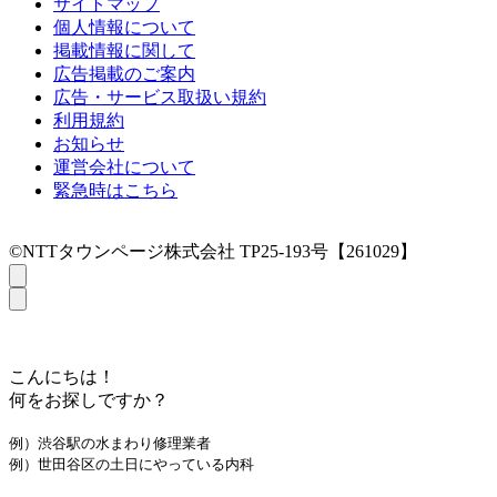
サイトマップ
個人情報について
掲載情報に関して
広告掲載のご案内
広告・サービス取扱い規約
利用規約
お知らせ
運営会社について
緊急時はこちら
©NTTタウンページ株式会社 TP25-193号【261029】
こんにちは！
何をお探しですか？
例）渋谷駅の水まわり修理業者
例）世田谷区の土日にやっている内科