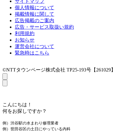
サイトマップ
個人情報について
掲載情報に関して
広告掲載のご案内
広告・サービス取扱い規約
利用規約
お知らせ
運営会社について
緊急時はこちら
©NTTタウンページ株式会社 TP25-193号【261029】
こんにちは！
何をお探しですか？
例）渋谷駅の水まわり修理業者
例）世田谷区の土日にやっている内科