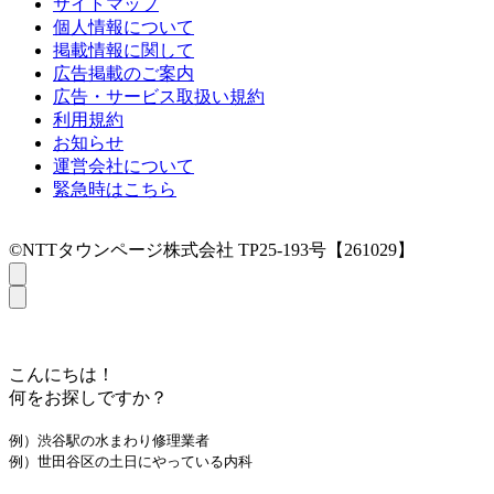
サイトマップ
個人情報について
掲載情報に関して
広告掲載のご案内
広告・サービス取扱い規約
利用規約
お知らせ
運営会社について
緊急時はこちら
©NTTタウンページ株式会社 TP25-193号【261029】
こんにちは！
何をお探しですか？
例）渋谷駅の水まわり修理業者
例）世田谷区の土日にやっている内科