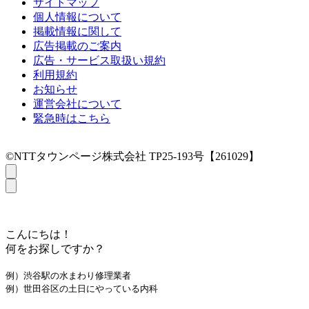
サイトマップ
個人情報について
掲載情報に関して
広告掲載のご案内
広告・サービス取扱い規約
利用規約
お知らせ
運営会社について
緊急時はこちら
©NTTタウンページ株式会社 TP25-193号【261029】
こんにちは！
何をお探しですか？
例）渋谷駅の水まわり修理業者
例）世田谷区の土日にやっている内科