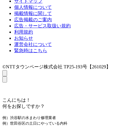
サイトマップ
個人情報について
掲載情報に関して
広告掲載のご案内
広告・サービス取扱い規約
利用規約
お知らせ
運営会社について
緊急時はこちら
©NTTタウンページ株式会社 TP25-193号【261029】
こんにちは！
何をお探しですか？
例）渋谷駅の水まわり修理業者
例）世田谷区の土日にやっている内科