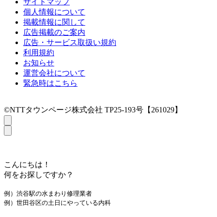
サイトマップ
個人情報について
掲載情報に関して
広告掲載のご案内
広告・サービス取扱い規約
利用規約
お知らせ
運営会社について
緊急時はこちら
©NTTタウンページ株式会社 TP25-193号【261029】
こんにちは！
何をお探しですか？
例）渋谷駅の水まわり修理業者
例）世田谷区の土日にやっている内科