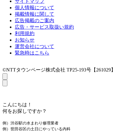
サイトマップ
個人情報について
掲載情報に関して
広告掲載のご案内
広告・サービス取扱い規約
利用規約
お知らせ
運営会社について
緊急時はこちら
©NTTタウンページ株式会社 TP25-193号【261029】
こんにちは！
何をお探しですか？
例）渋谷駅の水まわり修理業者
例）世田谷区の土日にやっている内科