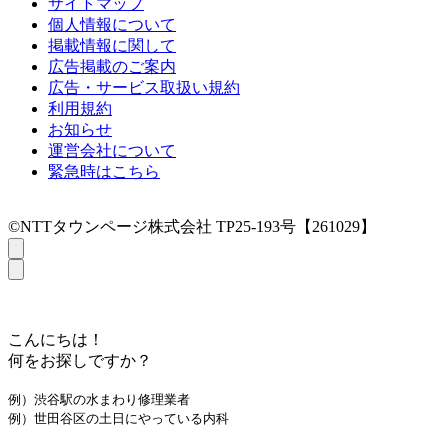
サイトマップ
個人情報について
掲載情報に関して
広告掲載のご案内
広告・サービス取扱い規約
利用規約
お知らせ
運営会社について
緊急時はこちら
©NTTタウンページ株式会社 TP25-193号【261029】
こんにちは！
何をお探しですか？
例）渋谷駅の水まわり修理業者
例）世田谷区の土日にやっている内科