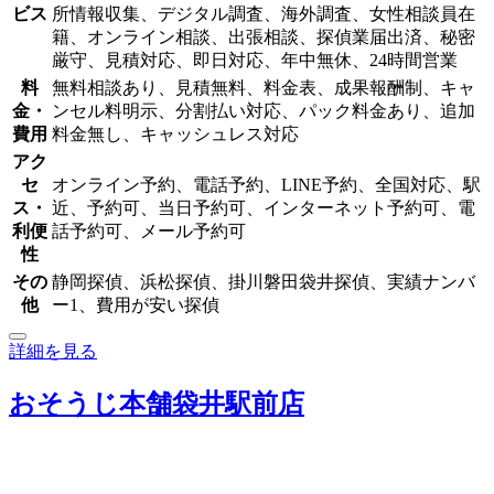
ビス
所情報収集、デジタル調査、海外調査、女性相談員在
籍、オンライン相談、出張相談、探偵業届出済、秘密
厳守、見積対応、即日対応、年中無休、24時間営業
料
無料相談あり、見積無料、料金表、成果報酬制、キャ
金・
ンセル料明示、分割払い対応、パック料金あり、追加
費用
料金無し、キャッシュレス対応
アク
セ
オンライン予約、電話予約、LINE予約、全国対応、駅
ス・
近、予約可、当日予約可、インターネット予約可、電
利便
話予約可、メール予約可
性
その
静岡探偵、浜松探偵、掛川磐田袋井探偵、実績ナンバ
他
ー1、費用が安い探偵
詳細を見る
おそうじ本舗袋井駅前店