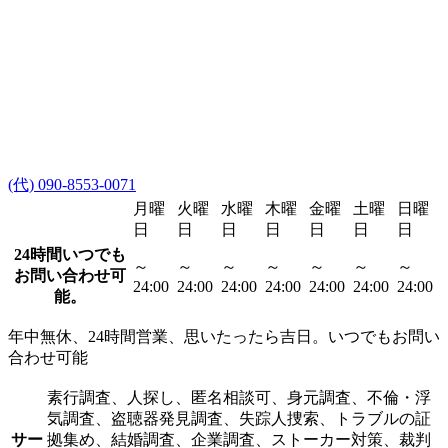
(代) 090-8553-0071
月曜
火曜
水曜
木曜
金曜
土曜
日曜
日
日
日
日
日
日
日
24時間いつでも
～
～
～
～
～
～
～
お問い合わせ可
24:00
24:00
24:00
24:00
24:00
24:00
24:00
能。
年中無休、24時間営業、思いたったら吉日。いつでもお問い
合わせ可能
素行調査、人探し、匿名相談可、身元調査、不倫・浮
気調査、盗聴器発見調査、失踪人捜索、トラブルの証
サー
拠集め、結婚調査、企業調査、ストーカー対策、裁判