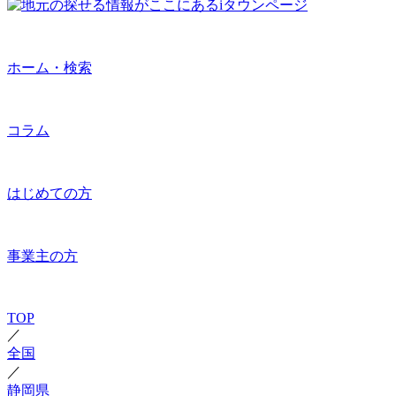
ホーム・検索
コラム
はじめての方
事業主の方
TOP
／
全国
／
静岡県