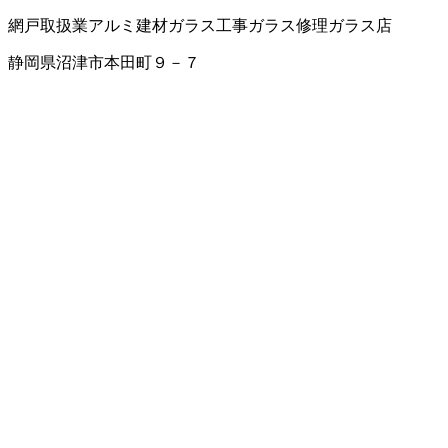
網戸取扱業
アルミ建材
ガラス工事
ガラス修理
ガラス店
静岡県沼津市本田町９－７