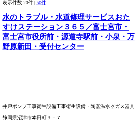
表示件数
20件
|
50件
水のトラブル・水道修理サービスおた
すけステーション３６５／富士宮市・
富士宮市役所前・源道寺駅前・小泉・万
野原新田・受付センター
井戸ポンプ工事
衛生設備工事
衛生設備・陶器
温水器
ガス器具
静岡県沼津市本田町９－７