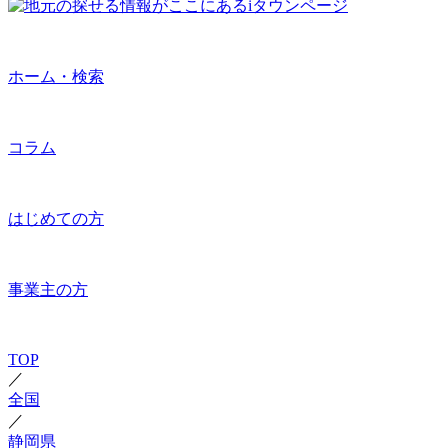
ホーム・検索
コラム
はじめての方
事業主の方
TOP
／
全国
／
静岡県