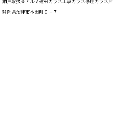
網戸取扱業
アルミ建材
ガラス工事
ガラス修理
ガラス店
静岡県沼津市本田町９－７