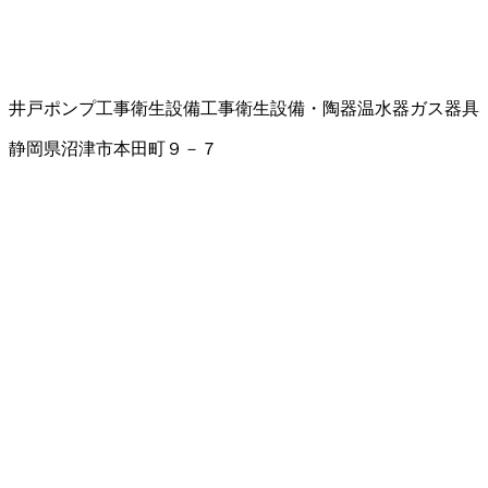
井戸ポンプ工事
衛生設備工事
衛生設備・陶器
温水器
ガス器具
静岡県沼津市本田町９－７