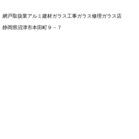
網戸取扱業
アルミ建材
ガラス工事
ガラス修理
ガラス店
静岡県沼津市本田町９－７