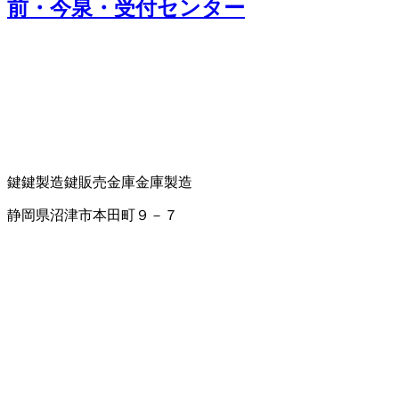
前・今泉・受付センター
鍵
鍵製造
鍵販売
金庫
金庫製造
静岡県沼津市本田町９－７